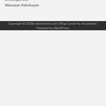
Wawasan Kehidupan
Copyright © 2026
robertotolin.com
| Blog Corner by
Ascendoor
|
Powered by
WordPress
.