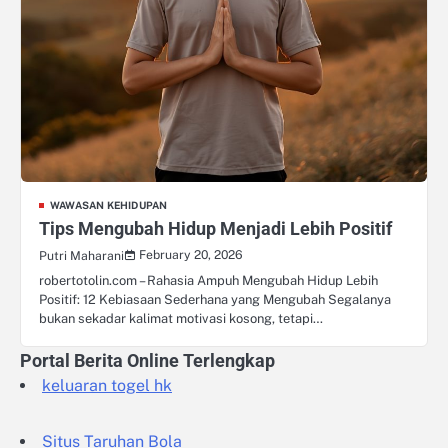
WAWASAN KEHIDUPAN
Tips Mengubah Hidup Menjadi Lebih Positif
February 20, 2026
Putri Maharani
robertotolin.com – Rahasia Ampuh Mengubah Hidup Lebih
Positif: 12 Kebiasaan Sederhana yang Mengubah Segalanya
bukan sekadar kalimat motivasi kosong, tetapi…
Portal Berita Online Terlengkap
keluaran togel hk
Situs Taruhan Bola