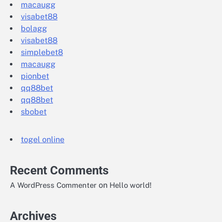
macaugg
visabet88
bolagg
visabet88
simplebet8
macaugg
pionbet
qq88bet
qq88bet
sbobet
togel online
Recent Comments
on
A WordPress Commenter
Hello world!
Archives