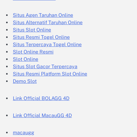
Situs Agen Taruhan Online
Situs Alternatif Taruhan Online
Situs Slot Online
Situs Resmi Togel Online
Situs Terpercaya Togel Online
Slot Online Resmi
Slot Online
Situs Slot Gacor Terpercaya
Situs Resmi Platform Slot Online
Demo Slot
Link Official BOLAGG 4D
Link Official MacauGG 4D
macaugg