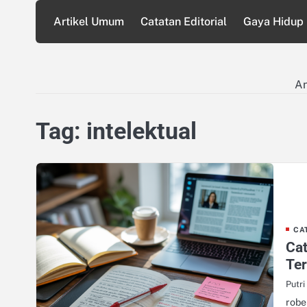
Skip
Artikel Umum
Catatan Editorial
Gaya Hidup
to
content
An
Tag:
intelektual
CA
Cat
Te
Putri
robe