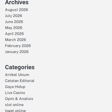
Archives
August 2026
July 2026
June 2026
May 2026
April 2026
March 2026
February 2026
January 2026
Categories
Artikel Umum
Catatan Editorial
Gaya Hidup
Live Casino
Opini & Analisis
slot online
togel online