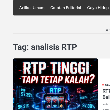
Skip
Artikel Umum
Catatan Editorial
Gaya Hidup
to
content
An
Tag:
analisis RTP
SL
RTP
Bal
Putri