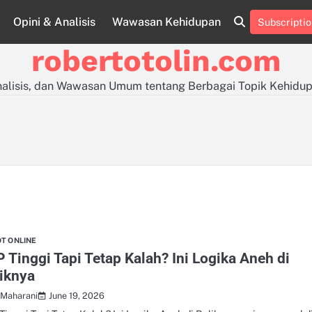
Opini & Analisis
Wawasan Kehidupan
Subscriptio
Sample
Page
robertotolin.com
alisis, dan Wawasan Umum tentang Berbagai Topik Kehidu
OT ONLINE
 Tinggi Tapi Tetap Kalah? Ini Logika Aneh di
iknya
June 19, 2026
 Maharani