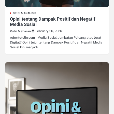
OPINI & ANALISIS
Opini tentang Dampak Positif dan Negatif
Media Sosial
February 26, 2026
Putri Maharani
robertotolin.com – Media Sosial: Jembatan Peluang atau Jerat
Digital? Opini Jujur tentang Dampak Positif dan Negatif Media
Sosial kini menjadi…