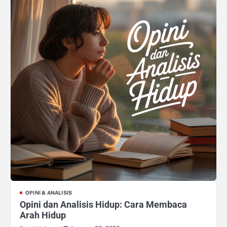
OPINI & ANALISIS
Opini dan Analisis Hidup: Cara Membaca
Arah Hidup