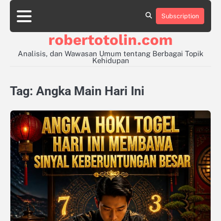
Skip
to
Subscription
Sample
content
Page
robertotolin.com
Analisis, dan Wawasan Umum tentang Berbagai Topik
Kehidupan
Tag:
Angka Main Hari Ini