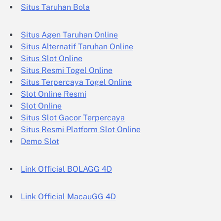
Situs Taruhan Bola
Situs Agen Taruhan Online
Situs Alternatif Taruhan Online
Situs Slot Online
Situs Resmi Togel Online
Situs Terpercaya Togel Online
Slot Online Resmi
Slot Online
Situs Slot Gacor Terpercaya
Situs Resmi Platform Slot Online
Demo Slot
Link Official BOLAGG 4D
Link Official MacauGG 4D