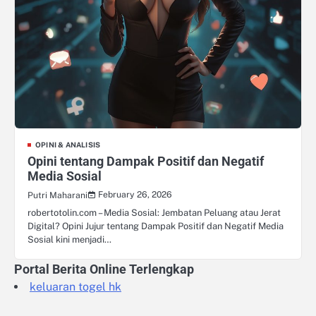
OPINI & ANALISIS
Opini tentang Dampak Positif dan Negatif
Media Sosial
February 26, 2026
Putri Maharani
robertotolin.com – Media Sosial: Jembatan Peluang atau Jerat
Digital? Opini Jujur tentang Dampak Positif dan Negatif Media
Sosial kini menjadi…
Portal Berita Online Terlengkap
keluaran togel hk