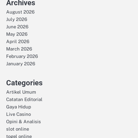
Archives
August 2026
July 2026
June 2026
May 2026
April 2026
March 2026
February 2026
January 2026
Categories
Artikel Umum
Catatan Editorial
Gaya Hidup
Live Casino
Opini & Analisis
slot online
togel online