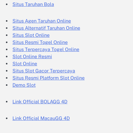
Situs Taruhan Bola
Situs Agen Taruhan Online
Situs Alternatif Taruhan Online
Situs Slot Online
Situs Resmi Togel Online
Situs Terpercaya Togel Online
Slot Online Resmi
Slot Online
Situs Slot Gacor Terpercaya
Situs Resmi Platform Slot Online
Demo Slot
Link Official BOLAGG 4D
Link Official MacauGG 4D