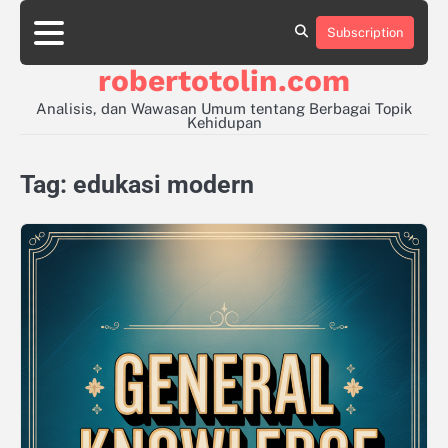
Skip
to
Subscription
Sample
content
Page
robertotolin.com
Analisis, dan Wawasan Umum tentang Berbagai Topik
Kehidupan
Tag:
edukasi modern