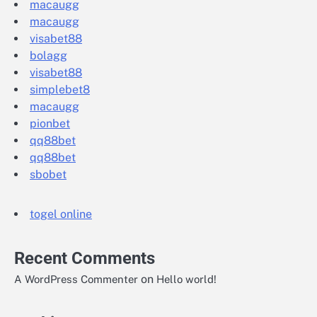
macaugg
macaugg
visabet88
bolagg
visabet88
simplebet8
macaugg
pionbet
qq88bet
qq88bet
sbobet
togel online
Recent Comments
on
A WordPress Commenter
Hello world!