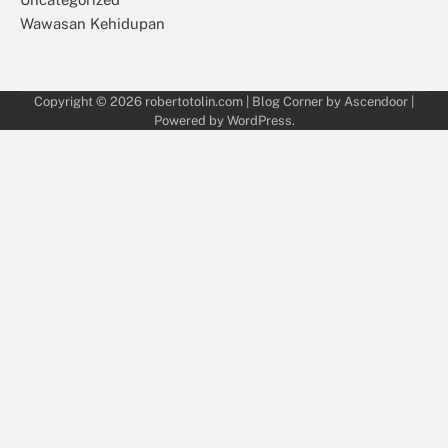
Wawasan Kehidupan
Copyright © 2026
robertotolin.com
| Blog Corner by
Ascendoor
|
Powered by
WordPress
.