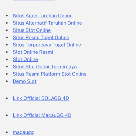
Situs Agen Taruhan Online
Situs Alternatif Taruhan Online
Situs Slot Online
Situs Resmi Togel Online
Situs Terpercaya Togel Online
Slot Online Resmi
Slot Online
Situs Slot Gacor Terpercaya
Situs Resmi Platform Slot Online
Demo Slot
Link Official BOLAGG 4D
Link Official MacauGG 4D
macaugg