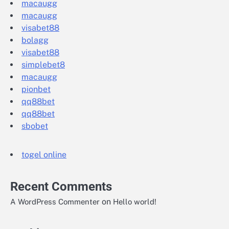
macaugg
macaugg
visabet88
bolagg
visabet88
simplebet8
macaugg
pionbet
qq88bet
qq88bet
sbobet
togel online
Recent Comments
on
A WordPress Commenter
Hello world!