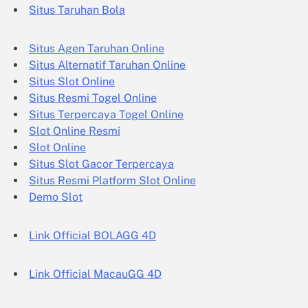
Situs Taruhan Bola
Situs Agen Taruhan Online
Situs Alternatif Taruhan Online
Situs Slot Online
Situs Resmi Togel Online
Situs Terpercaya Togel Online
Slot Online Resmi
Slot Online
Situs Slot Gacor Terpercaya
Situs Resmi Platform Slot Online
Demo Slot
Link Official BOLAGG 4D
Link Official MacauGG 4D