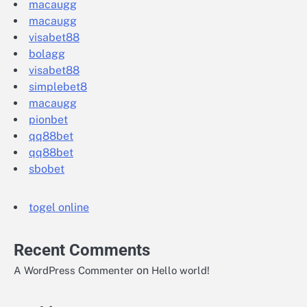
macaugg
macaugg
visabet88
bolagg
visabet88
simplebet8
macaugg
pionbet
qq88bet
qq88bet
sbobet
togel online
Recent Comments
on
A WordPress Commenter
Hello world!