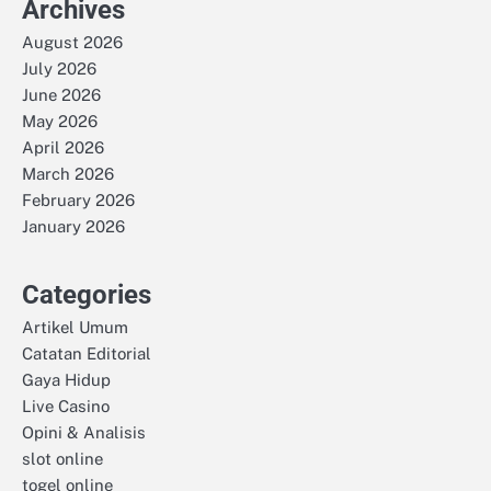
Archives
August 2026
July 2026
June 2026
May 2026
April 2026
March 2026
February 2026
January 2026
Categories
Artikel Umum
Catatan Editorial
Gaya Hidup
Live Casino
Opini & Analisis
slot online
togel online