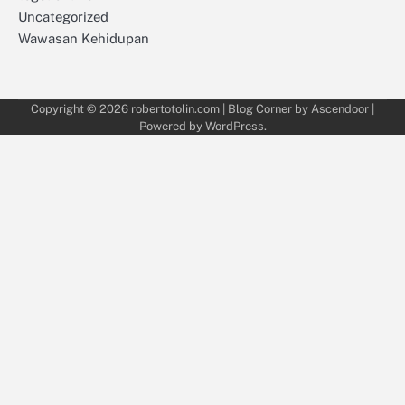
Uncategorized
Wawasan Kehidupan
Copyright © 2026
robertotolin.com
| Blog Corner by
Ascendoor
|
Powered by
WordPress
.