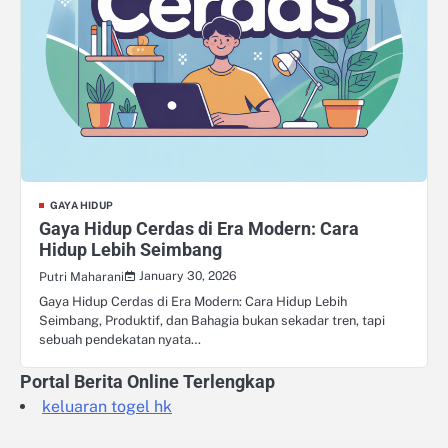
GAYA HIDUP
Gaya Hidup Cerdas di Era Modern: Cara
Hidup Lebih Seimbang
January 30, 2026
Putri Maharani
Gaya Hidup Cerdas di Era Modern: Cara Hidup Lebih
Seimbang, Produktif, dan Bahagia bukan sekadar tren, tapi
sebuah pendekatan nyata…
Portal Berita Online Terlengkap
keluaran togel hk