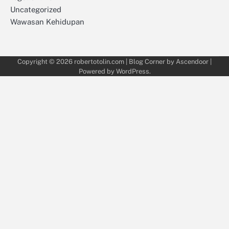
Uncategorized
Wawasan Kehidupan
Copyright © 2026
robertotolin.com
| Blog Corner by
Ascendoor
|
Powered by
WordPress
.