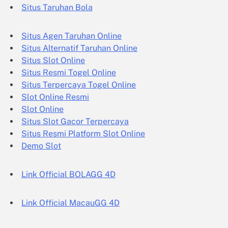
Situs Taruhan Bola
Situs Agen Taruhan Online
Situs Alternatif Taruhan Online
Situs Slot Online
Situs Resmi Togel Online
Situs Terpercaya Togel Online
Slot Online Resmi
Slot Online
Situs Slot Gacor Terpercaya
Situs Resmi Platform Slot Online
Demo Slot
Link Official BOLAGG 4D
Link Official MacauGG 4D