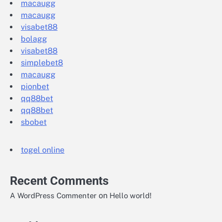
macaugg
macaugg
visabet88
bolagg
visabet88
simplebet8
macaugg
pionbet
qq88bet
qq88bet
sbobet
togel online
Recent Comments
on
A WordPress Commenter
Hello world!