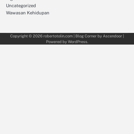
Uncategorized
Wawasan Kehidupan
Copyright © 2026
robertotolin.com
| Blog Corner by
Ascendoor
|
Powered by
WordPress
.