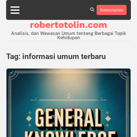
Skip
to
Subscription
Sample
content
Page
robertotolin.com
Analisis, dan Wawasan Umum tentang Berbagai Topik
Kehidupan
Tag:
informasi umum terbaru