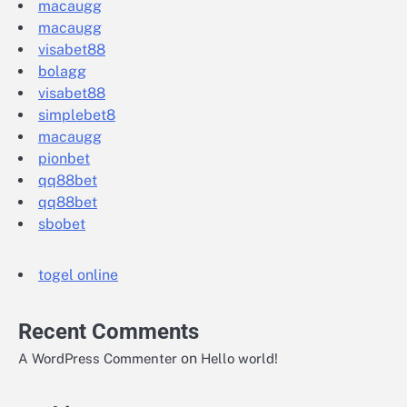
macaugg
macaugg
visabet88
bolagg
visabet88
simplebet8
macaugg
pionbet
qq88bet
qq88bet
sbobet
togel online
Recent Comments
on
A WordPress Commenter
Hello world!