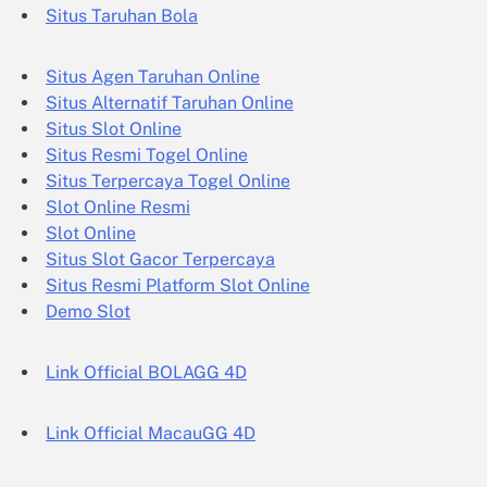
Situs Taruhan Bola
Situs Agen Taruhan Online
Situs Alternatif Taruhan Online
Situs Slot Online
Situs Resmi Togel Online
Situs Terpercaya Togel Online
Slot Online Resmi
Slot Online
Situs Slot Gacor Terpercaya
Situs Resmi Platform Slot Online
Demo Slot
Link Official BOLAGG 4D
Link Official MacauGG 4D