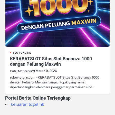
SLOT ONLINE
KERABATSLOT Situs Slot Bonanza 1000
dengan Peluang Maxwin
March 9, 2026
Putri Maharani
robertotolin.com – KERABATSLOT Situs Slot Bonanza 1000
dengan Peluang Maxwin menjadi topik yang ramai
diperbincangkan oleh para penggemar permainan slot…
Portal Berita Online Terlengkap
keluaran togel hk