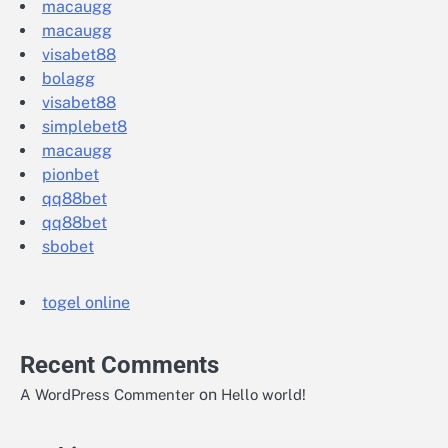
macaugg
macaugg
visabet88
bolagg
visabet88
simplebet8
macaugg
pionbet
qq88bet
qq88bet
sbobet
togel online
Recent Comments
on
A WordPress Commenter
Hello world!