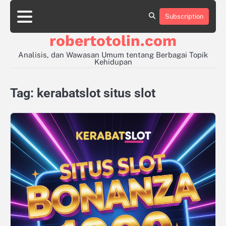
Skip
to
Subscription
Sample
content
Page
robertotolin.com
Analisis, dan Wawasan Umum tentang Berbagai Topik
Kehidupan
Tag:
kerabatslot situs slot