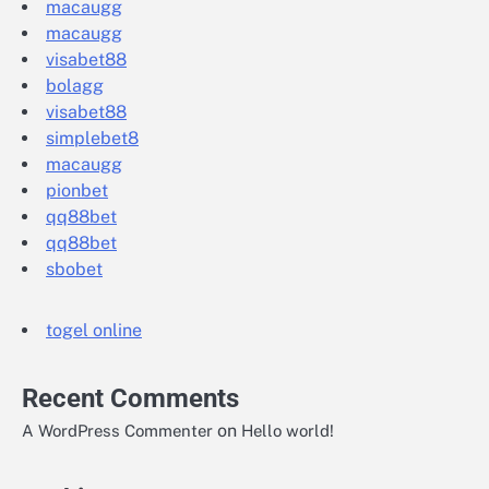
macaugg
macaugg
visabet88
bolagg
visabet88
simplebet8
macaugg
pionbet
qq88bet
qq88bet
sbobet
togel online
Recent Comments
on
A WordPress Commenter
Hello world!