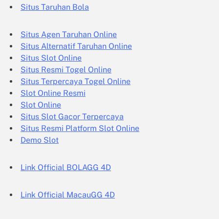
Situs Taruhan Bola
Situs Agen Taruhan Online
Situs Alternatif Taruhan Online
Situs Slot Online
Situs Resmi Togel Online
Situs Terpercaya Togel Online
Slot Online Resmi
Slot Online
Situs Slot Gacor Terpercaya
Situs Resmi Platform Slot Online
Demo Slot
Link Official BOLAGG 4D
Link Official MacauGG 4D