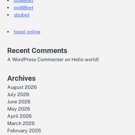
qq88bet
qq88bet
sbobet
togel online
Recent Comments
A WordPress Commenter
on
Hello world!
Archives
August 2026
July 2026
June 2026
May 2026
April 2026
March 2026
February 2026