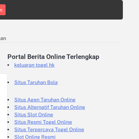
n
pan
Portal Berita Online Terlengkap
keluaran togel hk
Situs Taruhan Bola
Situs Agen Taruhan Online
Situs Alternatif Taruhan Online
Situs Slot Online
Situs Resmi Togel Online
Situs Terpercaya Togel Online
Slot Online Resmi