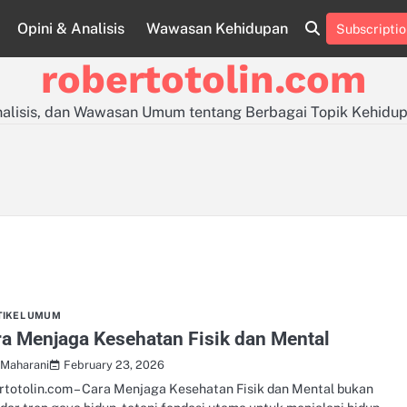
Opini & Analisis
Wawasan Kehidupan
Subscriptio
Sample
Page
robertotolin.com
alisis, dan Wawasan Umum tentang Berbagai Topik Kehidu
TIKEL UMUM
a Menjaga Kesehatan Fisik dan Mental
February 23, 2026
 Maharani
rtotolin.com – Cara Menjaga Kesehatan Fisik dan Mental bukan