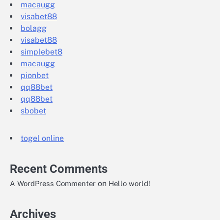
macaugg
visabet88
bolagg
visabet88
simplebet8
macaugg
pionbet
qq88bet
qq88bet
sbobet
togel online
Recent Comments
on
A WordPress Commenter
Hello world!
Archives