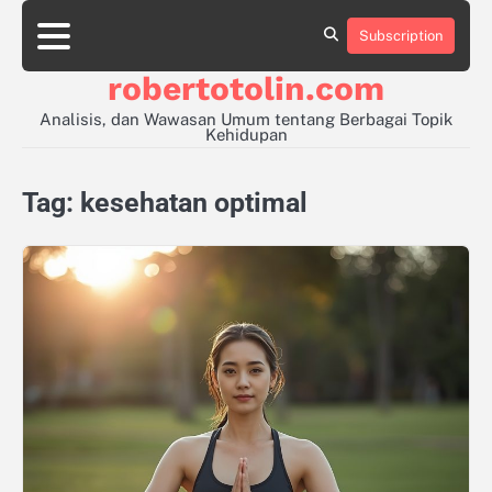
Skip
to
Subscription
Sample
content
Page
robertotolin.com
Analisis, dan Wawasan Umum tentang Berbagai Topik
Kehidupan
Tag:
kesehatan optimal