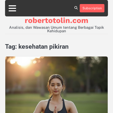
Skip
to
Subscription
Sample
content
Page
robertotolin.com
Analisis, dan Wawasan Umum tentang Berbagai Topik
Kehidupan
Tag:
kesehatan pikiran