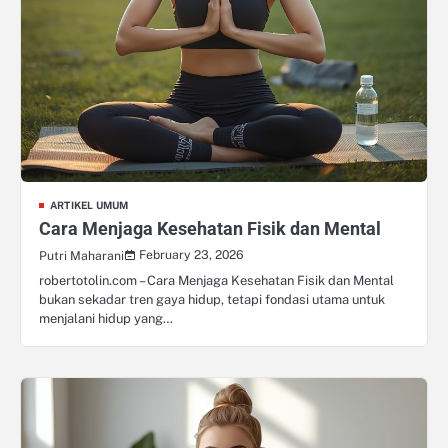
ARTIKEL UMUM
Cara Menjaga Kesehatan Fisik dan Mental
February 23, 2026
Putri Maharani
robertotolin.com – Cara Menjaga Kesehatan Fisik dan Mental
bukan sekadar tren gaya hidup, tetapi fondasi utama untuk
menjalani hidup yang…