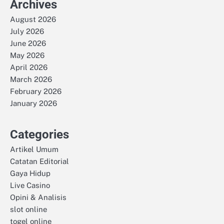
Archives
August 2026
July 2026
June 2026
May 2026
April 2026
March 2026
February 2026
January 2026
Categories
Artikel Umum
Catatan Editorial
Gaya Hidup
Live Casino
Opini & Analisis
slot online
togel online