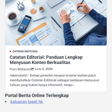
CATATAN EDITORIAL
Catatan Editorial: Panduan Lengkap
Menyusun Konten Berkualitas
June 3, 2026
Putri Maharani
robertotolin – Setiap penerbit maupun kreator konten pasti
membutuhkan Catatan Editorial sebagai landasan menyusun
tulisan yang bukan hanya informatif, tetapi…
Portal Berita Online Terlengkap
keluaran togel hk