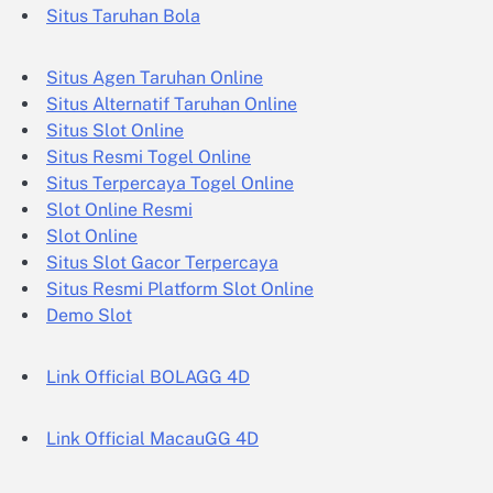
Situs Taruhan Bola
Situs Agen Taruhan Online
Situs Alternatif Taruhan Online
Situs Slot Online
Situs Resmi Togel Online
Situs Terpercaya Togel Online
Slot Online Resmi
Slot Online
Situs Slot Gacor Terpercaya
Situs Resmi Platform Slot Online
Demo Slot
Link Official BOLAGG 4D
Link Official MacauGG 4D