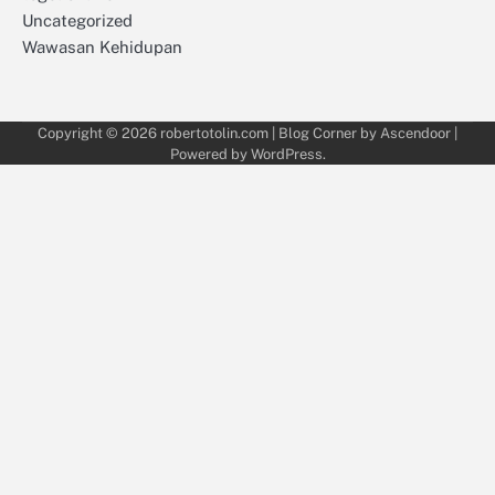
Uncategorized
Wawasan Kehidupan
Copyright © 2026
robertotolin.com
| Blog Corner by
Ascendoor
|
Powered by
WordPress
.