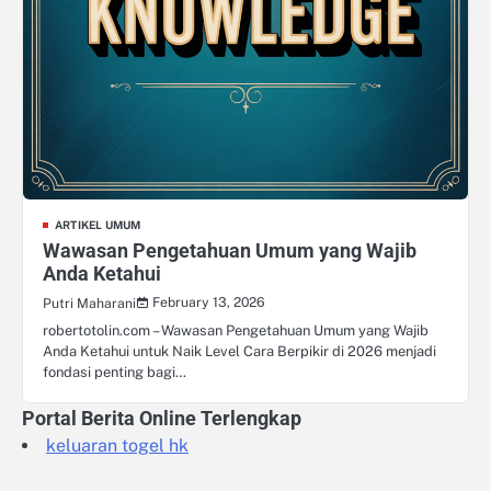
ARTIKEL UMUM
Wawasan Pengetahuan Umum yang Wajib
Anda Ketahui
February 13, 2026
Putri Maharani
robertotolin.com – Wawasan Pengetahuan Umum yang Wajib
Anda Ketahui untuk Naik Level Cara Berpikir di 2026 menjadi
fondasi penting bagi…
Portal Berita Online Terlengkap
keluaran togel hk