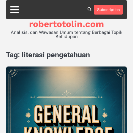
Skip
to
Subscription
Sample
content
Page
robertotolin.com
Analisis, dan Wawasan Umum tentang Berbagai Topik
Kehidupan
Tag:
literasi pengetahuan