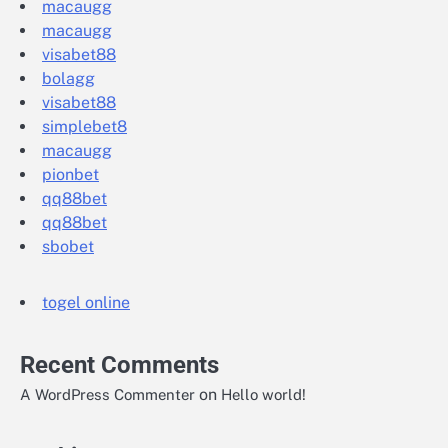
macaugg
macaugg
visabet88
bolagg
visabet88
simplebet8
macaugg
pionbet
qq88bet
qq88bet
sbobet
togel online
Recent Comments
on
A WordPress Commenter
Hello world!