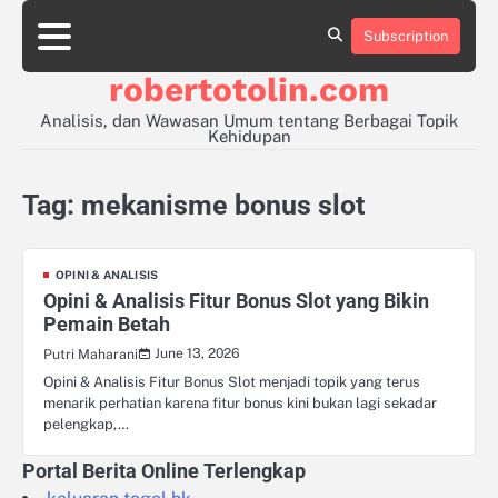
Skip
to
Subscription
Sample
content
Page
robertotolin.com
Analisis, dan Wawasan Umum tentang Berbagai Topik
Kehidupan
Tag:
mekanisme bonus slot
OPINI & ANALISIS
Opini & Analisis Fitur Bonus Slot yang Bikin
Pemain Betah
June 13, 2026
Putri Maharani
Opini & Analisis Fitur Bonus Slot menjadi topik yang terus
menarik perhatian karena fitur bonus kini bukan lagi sekadar
pelengkap,…
Portal Berita Online Terlengkap