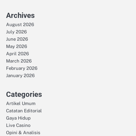
Archives
August 2026
July 2026
June 2026
May 2026
April 2026
March 2026
February 2026
January 2026
Categories
Artikel Umum
Catatan Editorial
Gaya Hidup
Live Casino
Opini & Analisis