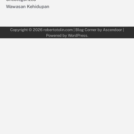
Wawasan Kehidupan
Copyright © 2026
robertotolin.com
| Blog Corner by
Ascendoor
|
Powered by
WordPress
.