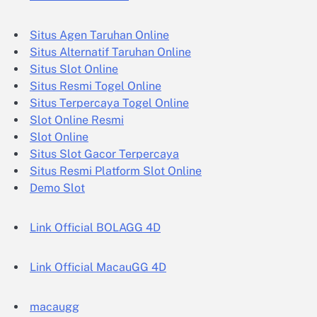
Situs Agen Taruhan Online
Situs Alternatif Taruhan Online
Situs Slot Online
Situs Resmi Togel Online
Situs Terpercaya Togel Online
Slot Online Resmi
Slot Online
Situs Slot Gacor Terpercaya
Situs Resmi Platform Slot Online
Demo Slot
Link Official BOLAGG 4D
Link Official MacauGG 4D
macaugg