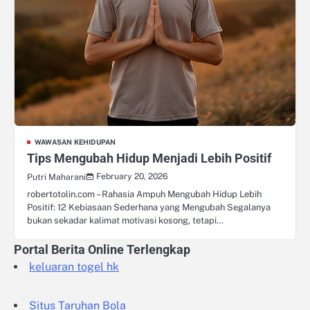
WAWASAN KEHIDUPAN
Tips Mengubah Hidup Menjadi Lebih Positif
February 20, 2026
Putri Maharani
robertotolin.com – Rahasia Ampuh Mengubah Hidup Lebih
Positif: 12 Kebiasaan Sederhana yang Mengubah Segalanya
bukan sekadar kalimat motivasi kosong, tetapi…
Portal Berita Online Terlengkap
keluaran togel hk
Situs Taruhan Bola