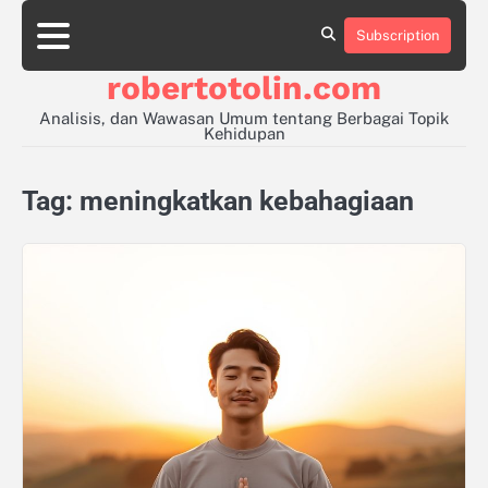
Skip
to
Subscription
Sample
content
Page
robertotolin.com
Analisis, dan Wawasan Umum tentang Berbagai Topik
Kehidupan
Tag:
meningkatkan kebahagiaan