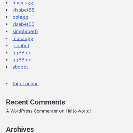
macaugg
visabet88
bolagg
visabet88
simplebet8
macaugg
pionbet
qq88bet
qq88bet
sbobet
togel online
Recent Comments
on
A WordPress Commenter
Hello world!
Archives