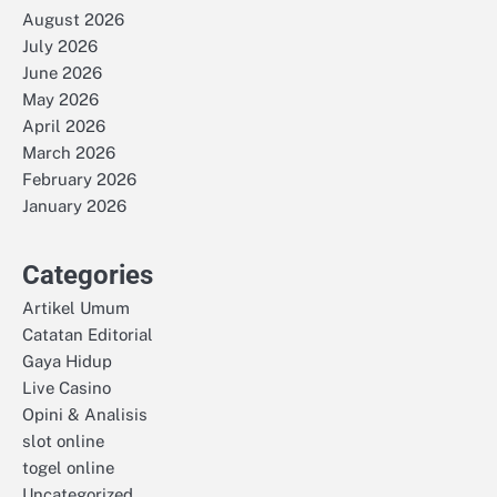
August 2026
July 2026
June 2026
May 2026
April 2026
March 2026
February 2026
January 2026
Categories
Artikel Umum
Catatan Editorial
Gaya Hidup
Live Casino
Opini & Analisis
slot online
togel online
Uncategorized