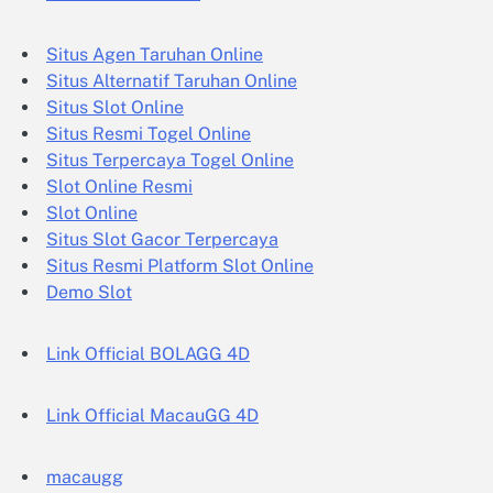
Situs Agen Taruhan Online
Situs Alternatif Taruhan Online
Situs Slot Online
Situs Resmi Togel Online
Situs Terpercaya Togel Online
Slot Online Resmi
Slot Online
Situs Slot Gacor Terpercaya
Situs Resmi Platform Slot Online
Demo Slot
Link Official BOLAGG 4D
Link Official MacauGG 4D
macaugg