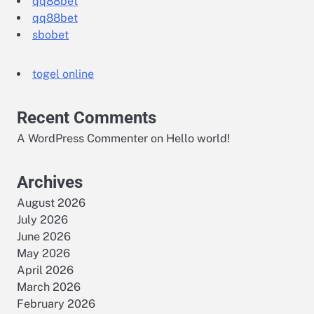
qq88bet
qq88bet
sbobet
togel online
Recent Comments
A WordPress Commenter
on
Hello world!
Archives
August 2026
July 2026
June 2026
May 2026
April 2026
March 2026
February 2026