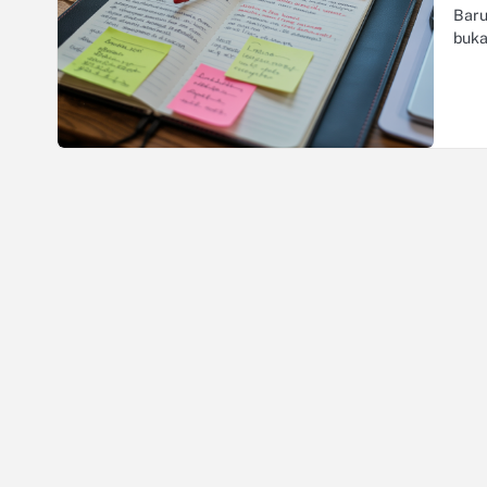
Baru
buka