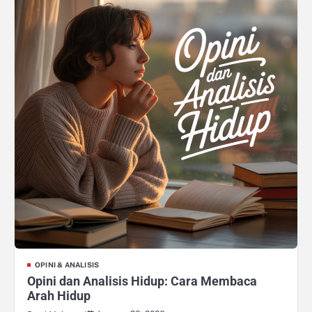
OPINI & ANALISIS
Opini dan Analisis Hidup: Cara Membaca
Arah Hidup