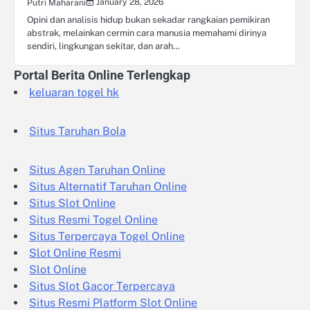
January 28, 2026
Putri Maharani
Opini dan analisis hidup bukan sekadar rangkaian pemikiran
abstrak, melainkan cermin cara manusia memahami dirinya
sendiri, lingkungan sekitar, dan arah…
Portal Berita Online Terlengkap
keluaran togel hk
Situs Taruhan Bola
Situs Agen Taruhan Online
Situs Alternatif Taruhan Online
Situs Slot Online
Situs Resmi Togel Online
Situs Terpercaya Togel Online
Slot Online Resmi
Slot Online
Situs Slot Gacor Terpercaya
Situs Resmi Platform Slot Online