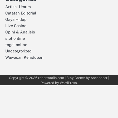
Artikel Umum
Catatan Editorial
Gaya Hidup
Live Casino
Opini & Analisis
slot online
togel online
Uncategorized
Wawasan Kehidupan
Copyright © 2026
robertotolin.com
| Blog Corner by
Ascendoor
|
Powered by
WordPress
.