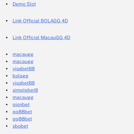
Demo Slot
Link Official BOLAGG 4D
Link Official MacauGG 4D
macaugg
macaugg
visabet88
bolagg
visabet88
simplebet8
macaugg
pionbet
qq88bet
qq88bet
sbobet