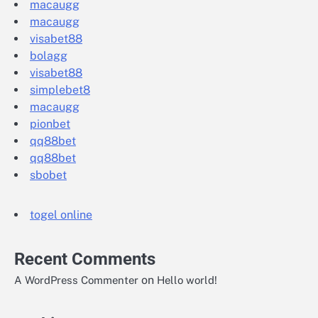
macaugg
macaugg
visabet88
bolagg
visabet88
simplebet8
macaugg
pionbet
qq88bet
qq88bet
sbobet
togel online
Recent Comments
on
A WordPress Commenter
Hello world!