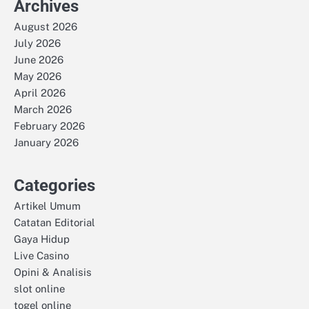
Archives
August 2026
July 2026
June 2026
May 2026
April 2026
March 2026
February 2026
January 2026
Categories
Artikel Umum
Catatan Editorial
Gaya Hidup
Live Casino
Opini & Analisis
slot online
togel online