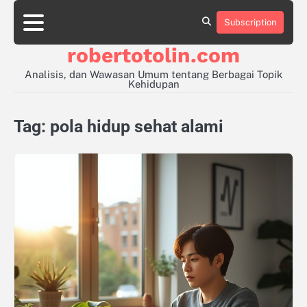
Skip
to
Subscription
Sample
content
Page
robertotolin.com
Analisis, dan Wawasan Umum tentang Berbagai Topik
Kehidupan
Tag:
pola hidup sehat alami