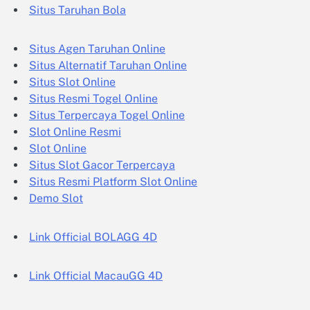
Situs Taruhan Bola
Situs Agen Taruhan Online
Situs Alternatif Taruhan Online
Situs Slot Online
Situs Resmi Togel Online
Situs Terpercaya Togel Online
Slot Online Resmi
Slot Online
Situs Slot Gacor Terpercaya
Situs Resmi Platform Slot Online
Demo Slot
Link Official BOLAGG 4D
Link Official MacauGG 4D