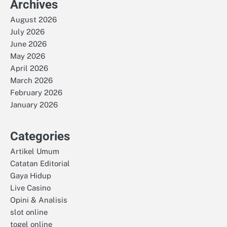
Archives
August 2026
July 2026
June 2026
May 2026
April 2026
March 2026
February 2026
January 2026
Categories
Artikel Umum
Catatan Editorial
Gaya Hidup
Live Casino
Opini & Analisis
slot online
togel online