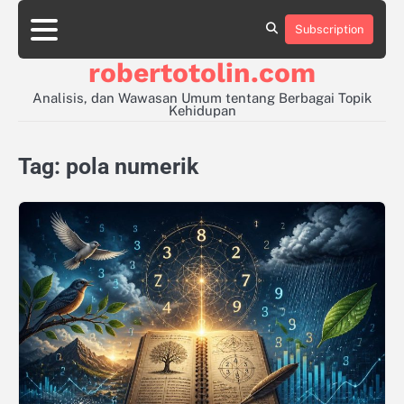
Skip
to
Subscription
Sample
content
Page
robertotolin.com
Analisis, dan Wawasan Umum tentang Berbagai Topik
Kehidupan
Tag:
pola numerik