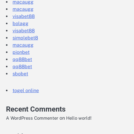
macaugg
macaugg
visabet88
bolagg
visabet88
simplebet8
macaugg
pionbet
qq88bet
qq88bet
sbobet
togel online
Recent Comments
on
A WordPress Commenter
Hello world!