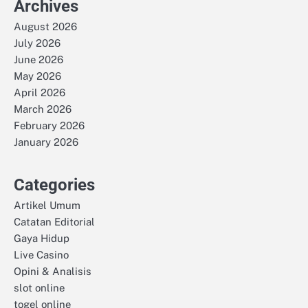
Archives
August 2026
July 2026
June 2026
May 2026
April 2026
March 2026
February 2026
January 2026
Categories
Artikel Umum
Catatan Editorial
Gaya Hidup
Live Casino
Opini & Analisis
slot online
togel online