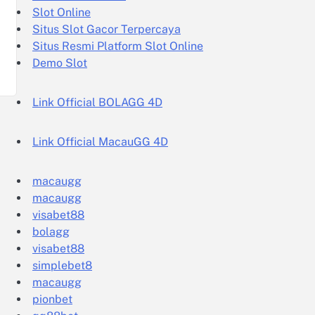
Slot Online
Situs Slot Gacor Terpercaya
Situs Resmi Platform Slot Online
Demo Slot
Link Official BOLAGG 4D
Link Official MacauGG 4D
macaugg
macaugg
visabet88
bolagg
visabet88
simplebet8
macaugg
pionbet