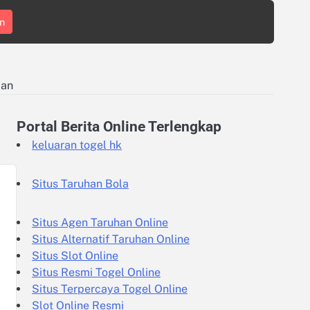
n
pan
Portal Berita Online Terlengkap
keluaran togel hk
Situs Taruhan Bola
Situs Agen Taruhan Online
Situs Alternatif Taruhan Online
Situs Slot Online
Situs Resmi Togel Online
Situs Terpercaya Togel Online
Slot Online Resmi