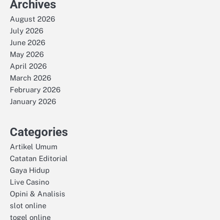
Archives
August 2026
July 2026
June 2026
May 2026
April 2026
March 2026
February 2026
January 2026
Categories
Artikel Umum
Catatan Editorial
Gaya Hidup
Live Casino
Opini & Analisis
slot online
togel online