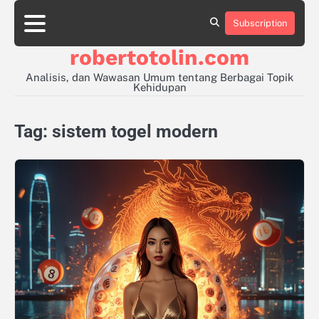
Skip
to
Subscription
Sample
content
Page
robertotolin.com
Analisis, dan Wawasan Umum tentang Berbagai Topik
Kehidupan
Tag:
sistem togel modern