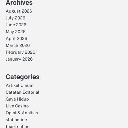
Archives
August 2026
July 2026
June 2026
May 2026
April 2026
March 2026
February 2026
January 2026
Categories
Artikel Umum
Catatan Editorial
Gaya Hidup
Live Casino
Opini & Analisis
slot online
togel online