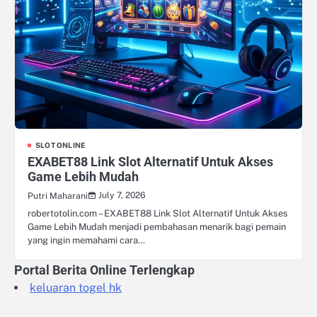
SLOT ONLINE
EXABET88 Link Slot Alternatif Untuk Akses
Game Lebih Mudah
July 7, 2026
Putri Maharani
robertotolin.com – EXABET88 Link Slot Alternatif Untuk Akses
Game Lebih Mudah menjadi pembahasan menarik bagi pemain
yang ingin memahami cara…
Portal Berita Online Terlengkap
keluaran togel hk