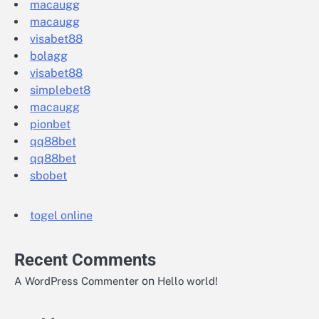
macaugg
macaugg
visabet88
bolagg
visabet88
simplebet8
macaugg
pionbet
qq88bet
qq88bet
sbobet
togel online
Recent Comments
on
A WordPress Commenter
Hello world!