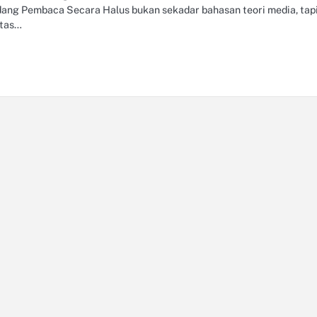
ang Pembaca Secara Halus bukan sekadar bahasan teori media, tap
itas…