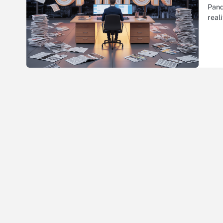
Pand
real