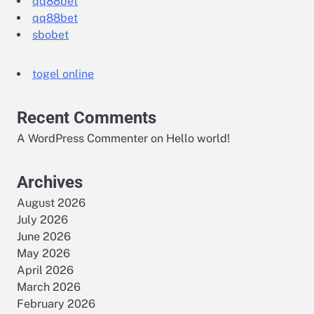
qq88bet
qq88bet
sbobet
togel online
Recent Comments
A WordPress Commenter
on
Hello world!
Archives
August 2026
July 2026
June 2026
May 2026
April 2026
March 2026
February 2026