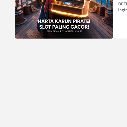
BETH
ingi