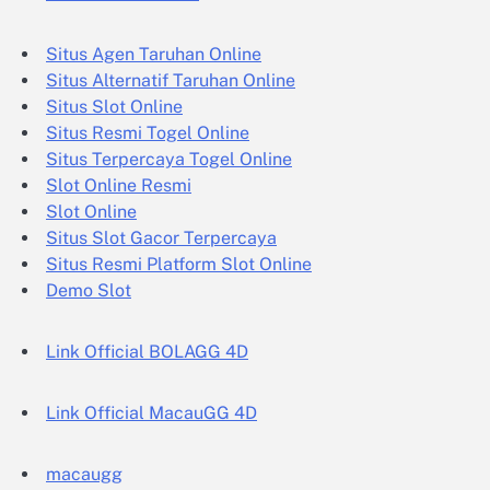
Situs Agen Taruhan Online
Situs Alternatif Taruhan Online
Situs Slot Online
Situs Resmi Togel Online
Situs Terpercaya Togel Online
Slot Online Resmi
Slot Online
Situs Slot Gacor Terpercaya
Situs Resmi Platform Slot Online
Demo Slot
Link Official BOLAGG 4D
Link Official MacauGG 4D
macaugg