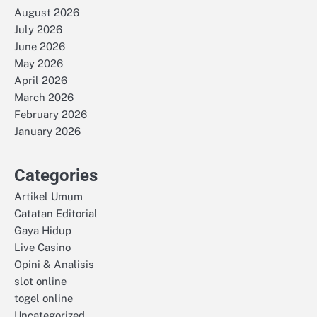
August 2026
July 2026
June 2026
May 2026
April 2026
March 2026
February 2026
January 2026
Categories
Artikel Umum
Catatan Editorial
Gaya Hidup
Live Casino
Opini & Analisis
slot online
togel online
Uncategorized