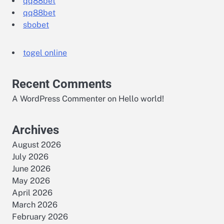
qq88bet
qq88bet
sbobet
togel online
Recent Comments
A WordPress Commenter
on
Hello world!
Archives
August 2026
July 2026
June 2026
May 2026
April 2026
March 2026
February 2026