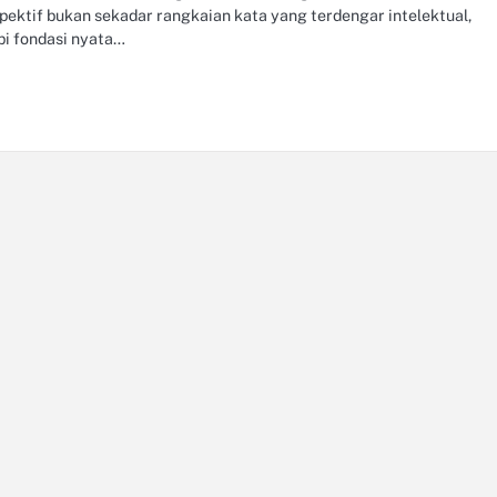
pektif bukan sekadar rangkaian kata yang terdengar intelektual,
pi fondasi nyata…