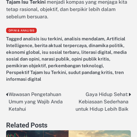
Tajam Isu Terkini
menjadi kompas yang menjaga kita
tetap rasional, objektif, dan berpikir lebih dalam
sebelum bersuara.
OPINI & ANALISIS
Tagged
analisis isu terkini
,
analisis mendalam
,
Artificial
Intelligence
,
berita aktual terpercaya
,
dinamika politik
,
ekonomi global
,
isu sosial terbaru
,
literasi digital
,
media
sosial dan opini
,
narasi publik
,
opini publik kritis
,
pemikiran objektif
,
perkembangan teknologi
,
Perspektif Tajam Isu Terkini
,
sudut pandang kritis
,
tren
informasi digital
Wawasan Pengetahuan
Gaya Hidup Sehat:
Post
Umum yang Wajib Anda
Kebiasaan Sederhana
navigation
Ketahui
untuk Hidup Lebih Baik
Related Posts