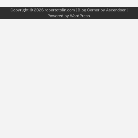
Copyright © 2026
robertotolin.com
| Blog Corner by
Ascendoor
|
Powered by
WordPress
.