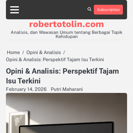
Skip
to
Subscription
Sample
content
Page
robertotolin.com
Analisis, dan Wawasan Umum tentang Berbagai Topik
Kehidupan
Home
Opini & Analisis
Opini & Analisis: Perspektif Tajam Isu Terkini
Opini & Analisis: Perspektif Tajam
Isu Terkini
February 14, 2026
Putri Maharani