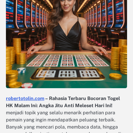
robertotolin.com
– Rahasia Terbaru Bocoran Togel
HK Malam Ini: Angka Jitu Anti Meleset Hari Ini!
menjadi topik yang selalu menarik perhatian para
pemain yang ingin mendapatkan peluang terbaik.
Banyak yang mencari pola, membaca data, hingga