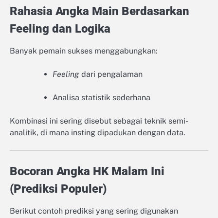
Rahasia Angka Main Berdasarkan
Feeling dan Logika
Banyak pemain sukses menggabungkan:
Feeling
dari pengalaman
Analisa statistik sederhana
Kombinasi ini sering disebut sebagai teknik semi-
analitik, di mana insting dipadukan dengan data.
Bocoran Angka HK Malam Ini
(Prediksi Populer)
Berikut contoh prediksi yang sering digunakan