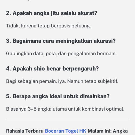
2. Apakah angka jitu selalu akurat?
Tidak, karena tetap berbasis peluang.
3. Bagaimana cara meningkatkan akurasi?
Gabungkan data, pola, dan pengalaman bermain.
4. Apakah shio benar berpengaruh?
Bagi sebagian pemain, iya. Namun tetap subjektif.
5. Berapa angka ideal untuk dimainkan?
Biasanya 3–5 angka utama untuk kombinasi optimal.
Rahasia Terbaru
Bocoran Togel HK
Malam Ini: Angka