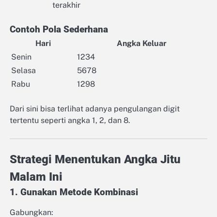
terakhir
Contoh Pola Sederhana
Hari
Angka Keluar
Senin
1234
Selasa
5678
Rabu
1298
Dari sini bisa terlihat adanya pengulangan digit
tertentu seperti angka 1, 2, dan 8.
Strategi Menentukan Angka Jitu
Malam Ini
1. Gunakan Metode Kombinasi
Gabungkan: