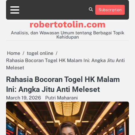
Skip
to
Subscription
Sample
content
Page
robertotolin.com
Analisis, dan Wawasan Umum tentang Berbagai Topik
Kehidupan
Home
togel online
Rahasia Bocoran Togel HK Malam Ini: Angka Jitu Anti
Meleset
Rahasia Bocoran Togel HK Malam
Ini: Angka Jitu Anti Meleset
March 19, 2026
Putri Maharani