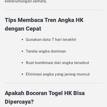
keberuntungan semata.
Tips Membaca Tren Angka HK
dengan Cepat
Gunakan data 7 hari terakhir
Tandai angka dominan
Buat kombinasi dari angka tersebut
Eliminasi angka yang jarang muncul
Apakah Bocoran Togel HK Bisa
Dipercaya?