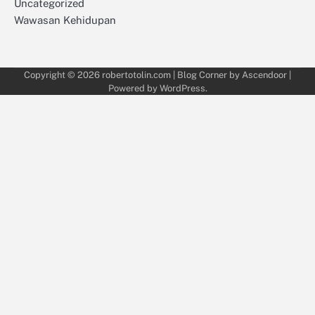
Uncategorized
Wawasan Kehidupan
Copyright © 2026
robertotolin.com
| Blog Corner by
Ascendoor
|
Powered by
WordPress
.