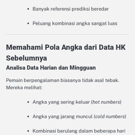
Banyak referensi prediksi beredar
Peluang kombinasi angka sangat luas
Memahami Pola Angka dari Data HK
Sebelumnya
Analisa Data Harian dan Mingguan
Pemain berpengalaman biasanya tidak asal tebak.
Mereka melihat:
Angka yang sering keluar (
hot numbers
)
Angka yang jarang muncul (
cold numbers
)
Kombinasi berulang dalam beberapa hari