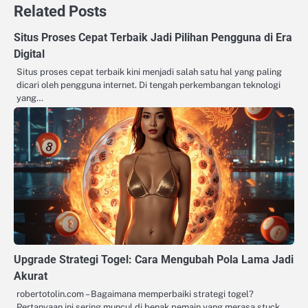
Related Posts
Situs Proses Cepat Terbaik Jadi Pilihan Pengguna di Era
Digital
Situs proses cepat terbaik kini menjadi salah satu hal yang paling
dicari oleh pengguna internet. Di tengah perkembangan teknologi
yang…
Upgrade Strategi Togel: Cara Mengubah Pola Lama Jadi
Akurat
robertotolin.com – Bagaimana memperbaiki strategi togel?
Pertanyaan ini sering muncul di benak pemain yang merasa stuck,