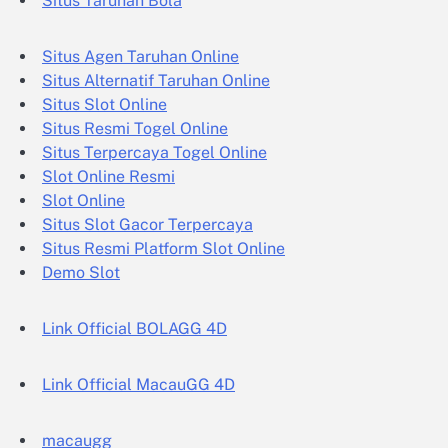
Situs Taruhan Bola
Situs Agen Taruhan Online
Situs Alternatif Taruhan Online
Situs Slot Online
Situs Resmi Togel Online
Situs Terpercaya Togel Online
Slot Online Resmi
Slot Online
Situs Slot Gacor Terpercaya
Situs Resmi Platform Slot Online
Demo Slot
Link Official BOLAGG 4D
Link Official MacauGG 4D
macaugg