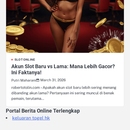
SLOT ONLINE
Akun Slot Baru vs Lama: Mana Lebih Gacor?
Ini Faktanya!
March 31, 2026
Putri Maharani
robertotolin.com – Apakah akun slot baru lebih sering menang
dibanding akun lama? Pertanyaan ini sering muncul di benak
pemain, terutama…
Portal Berita Online Terlengkap
keluaran togel hk