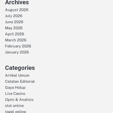
Archives
August 2026
July 2026
June 2026
May 2026
April 2026
March 2026
February 2026
January 2026
Categories
Artikel Umum
Catatan Editorial
Gaya Hidup
Live Casino
Opini & Analisis
slot online
togel online