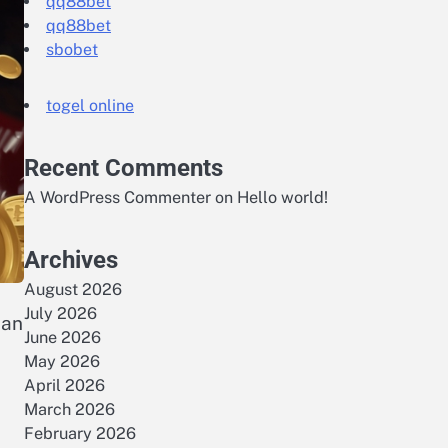
qq88bet
qq88bet
sbobet
togel online
Recent Comments
A WordPress Commenter
on
Hello world!
Archives
August 2026
July 2026
aan
June 2026
May 2026
April 2026
March 2026
February 2026