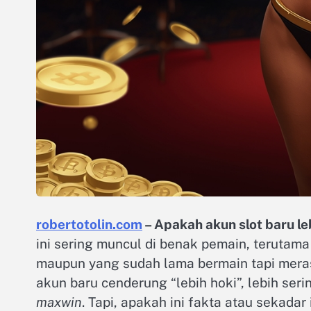
robertotolin.com
– Apakah akun slot baru l
ini sering muncul di benak pemain, terutama
maupun yang sudah lama bermain tapi mera
akun baru cenderung “lebih hoki”, lebih s
maxwin
. Tapi, apakah ini fakta atau sekada