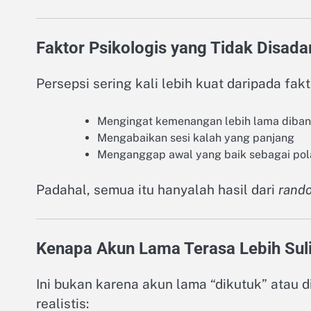
Faktor Psikologis yang Tidak Disada
Persepsi sering kali lebih kuat daripada fak
Mengingat kemenangan lebih lama diban
Mengabaikan sesi kalah yang panjang
Menganggap awal yang baik sebagai pol
Padahal, semua itu hanyalah hasil dari
rand
Kenapa Akun Lama Terasa Lebih Sul
Ini bukan karena akun lama “dikutuk” atau d
realistis: