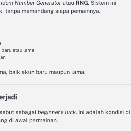
ndom Number Generator
atau
RNG
. Sistem ini
ak, tanpa memandang siapa pemainnya.
a
 baru atau lama
tan
ma, baik akun baru maupun lama.
erjadi
isebut sebagai
beginner’s luck
. Ini adalah kondisi di
ng di awal permainan.