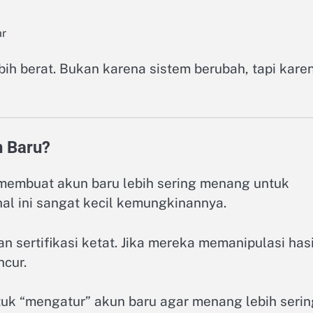
ar
ih berat. Bukan karena sistem berubah, tapi kare
n Baru?
 membuat akun baru lebih sering menang untuk
al ini sangat kecil kemungkinannya.
 sertifikasi ketat. Jika mereka memanipulasi hasi
ncur.
untuk “mengatur” akun baru agar menang lebih serin