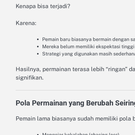
Kenapa bisa terjadi?
Karena:
Pemain baru biasanya bermain dengan sa
Mereka belum memiliki ekspektasi tinggi
Strategi yang digunakan masih sederhan
Hasilnya, permainan terasa lebih “ringan”
signifikan.
Pola Permainan yang Berubah Seiri
Pemain lama biasanya sudah memiliki pola 
Mengejar kekalahan (
chasing loss
)