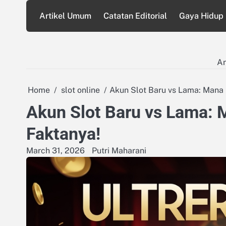
Skip
Artikel Umum
Catatan Editorial
Gaya Hidup
to
content
An
Home
slot online
Akun Slot Baru vs Lama: Mana 
Akun Slot Baru vs Lama: 
Faktanya!
March 31, 2026
Putri Maharani