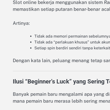
Slot online bekerja menggunakan sistem
Ra
memastikan setiap putaran benar-benar ac
Artinya:
Tidak ada memori permainan sebelumny
Tidak ada “perlakuan khusus” untuk akun
Setiap spin berdiri sendiri tanpa keterkai
Dengan kata lain, peluang menang tetap sa
Ilusi “Beginner’s Luck” yang Sering T
Banyak pemain baru mengalami apa yang d
mana pemain baru merasa lebih sering mena