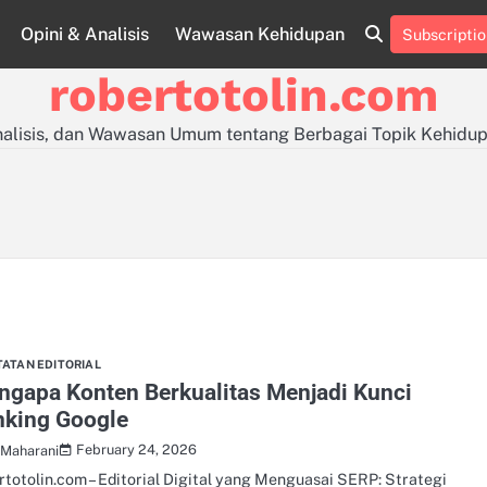
Opini & Analisis
Wawasan Kehidupan
Subscriptio
Sample
Page
robertotolin.com
alisis, dan Wawasan Umum tentang Berbagai Topik Kehidu
TATAN EDITORIAL
ngapa Konten Berkualitas Menjadi Kunci
nking Google
February 24, 2026
 Maharani
rtotolin.com – Editorial Digital yang Menguasai SERP: Strategi