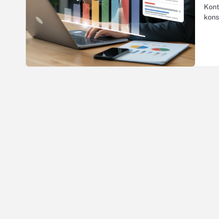
Kont
kons