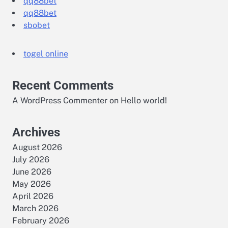
qq88bet
qq88bet
sbobet
togel online
Recent Comments
A WordPress Commenter
on
Hello world!
Archives
August 2026
July 2026
June 2026
May 2026
April 2026
March 2026
February 2026