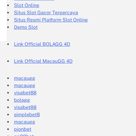
Slot Online
Situs Slot Gacor Terpercaya
Situs Resmi Platform Slot Online
Demo Slot
Link Official BOLAGG 4D
Link Official MacauGG 4D
macaugg
macaugg
visabet88
bolagg
visabet88
simplebet8
macaugg
pionbet