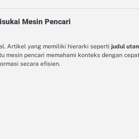
Disukai Mesin Pencari
al. Artikel yang memiliki hierarki seperti
judul uta
 mesin pencari memahami konteks dengan cepat
rmasi secara efisien.