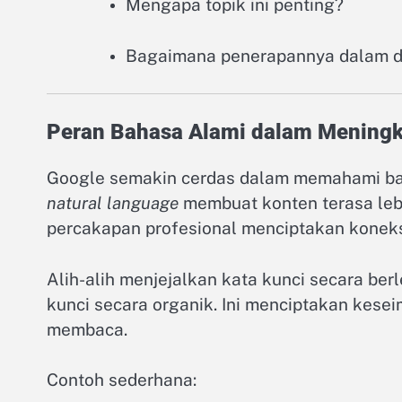
Mengapa topik ini penting?
Bagaimana penerapannya dalam d
Peran Bahasa Alami dalam Meningka
Google semakin cerdas dalam memahami ba
natural language
membuat konten terasa lebih 
percakapan profesional menciptakan konek
Alih-alih menjejalkan kata kunci secara ber
kunci secara organik. Ini menciptakan kes
membaca.
Contoh sederhana: