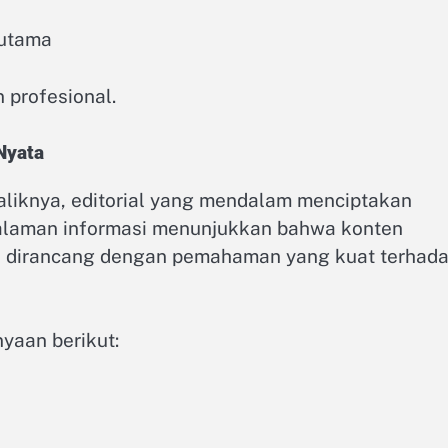
 utama
 profesional.
Nyata
liknya, editorial yang mendalam menciptakan
laman informasi menunjukkan bahwa konten
kan dirancang dengan pemahaman yang kuat terhad
nyaan berikut: