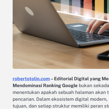
robertotolin.com
– Editorial Digital yang M
Mendominasi Ranking Google
bukan sekadar
menentukan apakah sebuah halaman akan ter
pencarian. Dalam ekosistem digital modern, 
tujuan, dan setiap struktur memiliki peran s