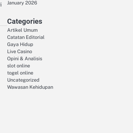
January 2026
i
Categories
Artikel Umum
Catatan Editorial
Gaya Hidup
Live Casino
Opini & Analisis
slot online
togel online
Uncategorized
Wawasan Kehidupan