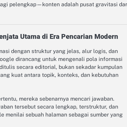
agi pelengkap—konten adalah pusat gravitasi dar
Senjata Utama di Era Pencarian Modern
masi dengan struktur yang jelas, alur logis, dan
Google dirancang untuk mengenali pola informasi
ditulis secara editorial, bukan sekadar kumpulan
ng kuat antara topik, konteks, dan kebutuhan
ertentu, mereka sebenarnya mencari jawaban.
waban tersebut secara lengkap, terstruktur, dan
le menilai sebuah halaman sebagai sumber yang