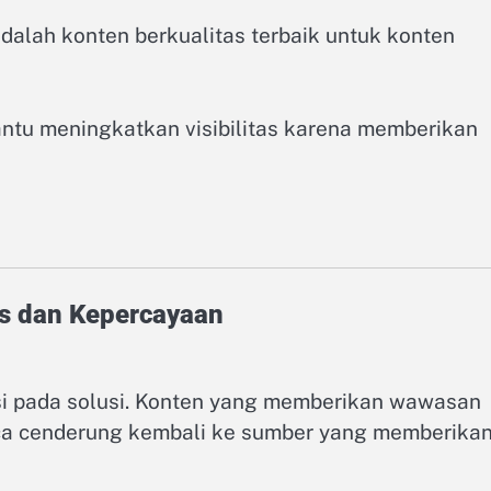
adalah konten berkualitas terbaik untuk konten
antu meningkatkan visibilitas karena memberikan
as dan Kepercayaan
tasi pada solusi. Konten yang memberikan wawasan
aca cenderung kembali ke sumber yang memberika