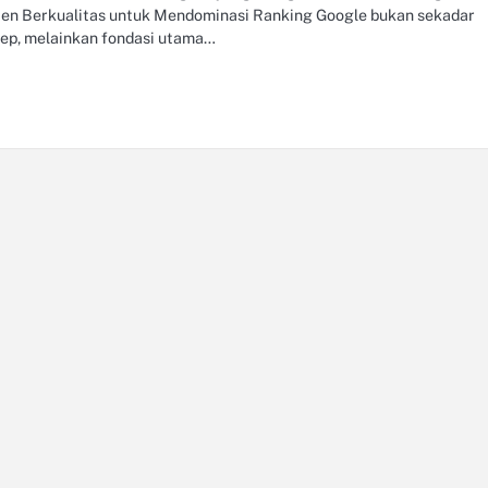
en Berkualitas untuk Mendominasi Ranking Google bukan sekadar
ep, melainkan fondasi utama…