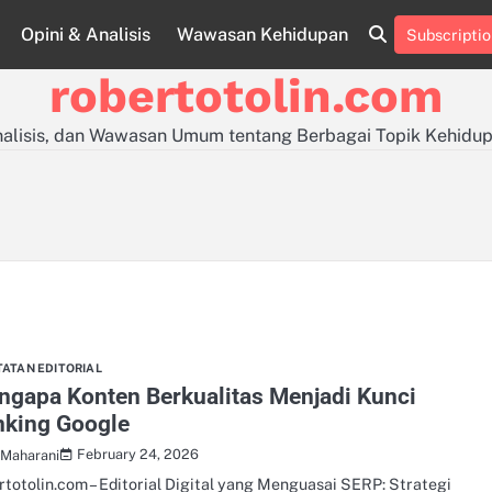
Opini & Analisis
Wawasan Kehidupan
Subscriptio
Sample
Page
robertotolin.com
alisis, dan Wawasan Umum tentang Berbagai Topik Kehidu
TATAN EDITORIAL
ngapa Konten Berkualitas Menjadi Kunci
nking Google
February 24, 2026
 Maharani
rtotolin.com – Editorial Digital yang Menguasai SERP: Strategi