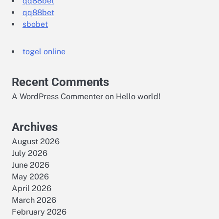
qq88bet
qq88bet
sbobet
togel online
Recent Comments
A WordPress Commenter
on
Hello world!
Archives
August 2026
July 2026
June 2026
May 2026
April 2026
March 2026
February 2026