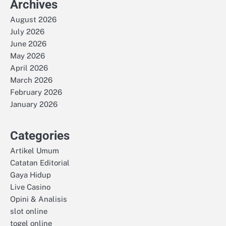
Archives
August 2026
July 2026
June 2026
May 2026
April 2026
March 2026
February 2026
January 2026
Categories
Artikel Umum
Catatan Editorial
Gaya Hidup
Live Casino
Opini & Analisis
slot online
togel online