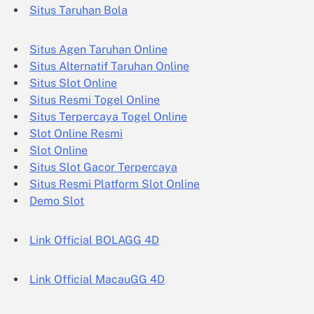
Situs Taruhan Bola
Situs Agen Taruhan Online
Situs Alternatif Taruhan Online
Situs Slot Online
Situs Resmi Togel Online
Situs Terpercaya Togel Online
Slot Online Resmi
Slot Online
Situs Slot Gacor Terpercaya
Situs Resmi Platform Slot Online
Demo Slot
Link Official BOLAGG 4D
Link Official MacauGG 4D