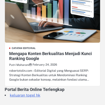
CATATAN EDITORIAL
Mengapa Konten Berkualitas Menjadi Kunci
Ranking Google
February 24, 2026
Putri Maharani
robertotolin.com – Editorial Digital yang Menguasai SERP:
Strategi Konten Berkualitas untuk Mendominasi Ranking
Google bukan sekadar konsep, melainkan fondasi utama…
Portal Berita Online Terlengkap
keluaran togel hk